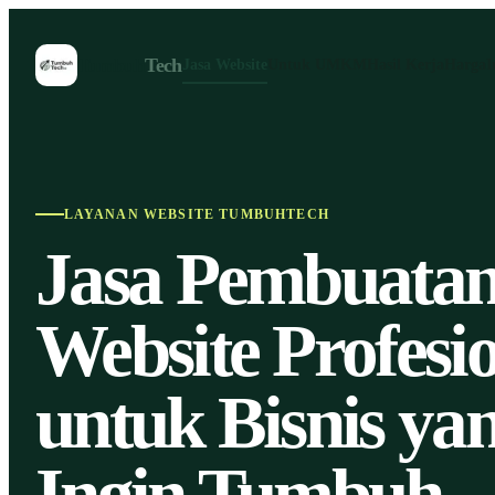
Tumbuh
Tech
Jasa Website
Untuk UMKM
Hasil Kerja
Harga
I
LAYANAN WEBSITE TUMBUHTECH
Jasa Pembuata
Website Profesi
untuk Bisnis ya
Ingin Tumbuh