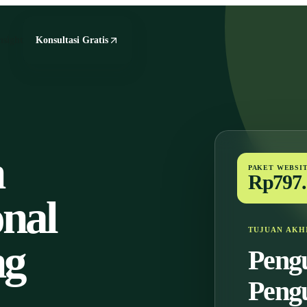
nsight
Konsultasi Gratis
n
PAKET WEBSI
Rp797.
onal
TUJUAN AKH
ng
Peng
Peng