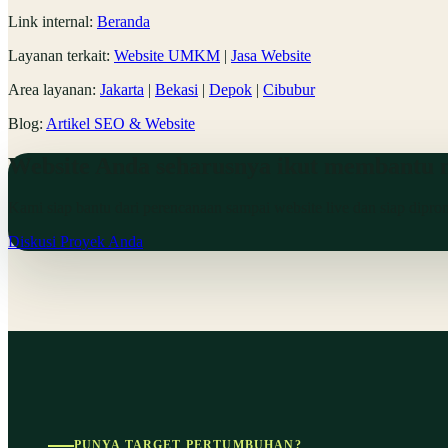
Link internal:
Beranda
Layanan terkait:
Website UMKM
|
Jasa Website
Area layanan:
Jakarta
|
Bekasi
|
Depok
|
Cibubur
Blog:
Artikel SEO & Website
Website Anda seharusnya ikut membantu 
Kami siap bantu dari perencanaan sampai website live dan siap dipro
Diskusi Proyek Anda
PUNYA TARGET PERTUMBUHAN?