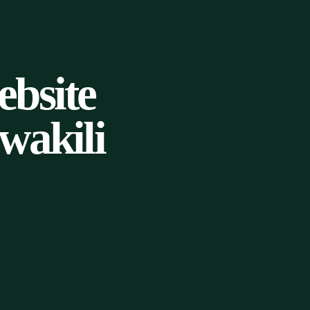
bsite
wakili