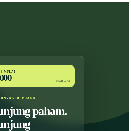
TE MULAI
000
sekali bayar
IRNYA SEDERHANA
unjung paham.
unjung