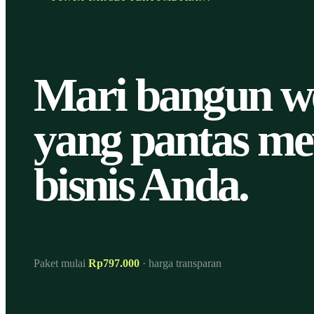
Mari bangun we
yang pantas me
bisnis Anda.
Paket mulai
Rp797.000
· harga transparan